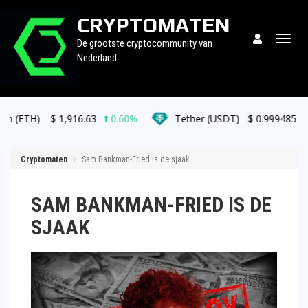
CRYPTOMATEN
Togg
De grootste cryptocommunity van
navig
Nederland.
$
1,916.63
0.60%
Tether (USDT)
$
0.999485
0.00%
Cryptomaten
Sam Bankman-Fried is de sjaak
SAM BANKMAN-FRIED IS DE
SJAAK