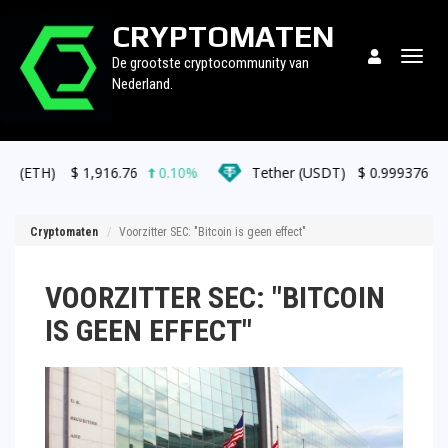
CRYPTOMATEN
Togg
De grootste cryptocommunity van
navig
Nederland.
1,916.76
0.10%
Tether (USDT)
$
0.999376
0.00%
Cryptomaten
Voorzitter SEC: "Bitcoin is geen effect"
VOORZITTER SEC: "BITCOIN
IS GEEN EFFECT"