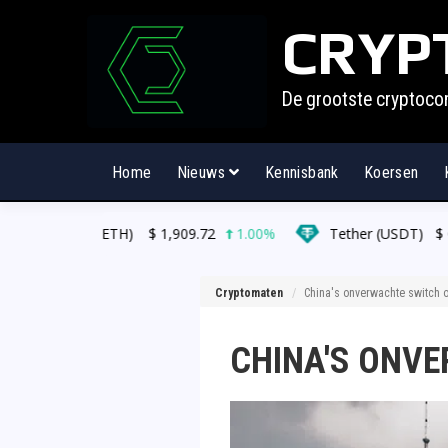
CRYP
De grootste cryptoco
Home
Nieuws
Kennisbank
Koersen
ETH)
$
1,909.72
1.00%
Tether (USDT)
$
0.999208
0.0
Cryptomaten
China's onverwachte switch o
CHINA'S ONVE