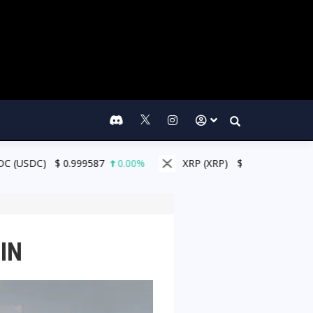
Search
999587
0.00%
XRP (XRP)
$
1.04
2.40%
Solana (S
IN