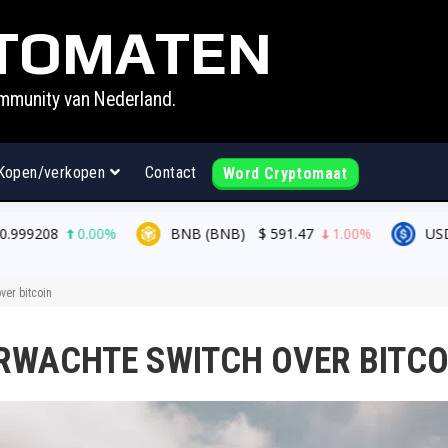
TOMATEN
mmunity van Nederland.
Kopen/verkopen
Contact
Word Cryptomaat
0%
BNB (BNB)
$
591.47
1.00%
USDC (USDC)
$
0.
ver bitcoin
RWACHTE SWITCH OVER BITCO