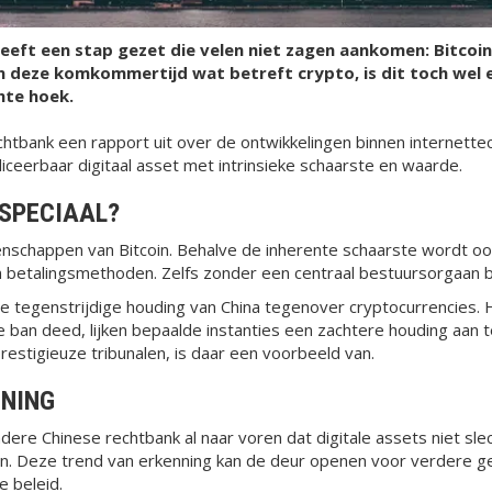
eeft een stap gezet die velen niet zagen aankomen: Bitcoin
In deze komkommertijd wat betreft crypto, is dit toch wel 
hte hoek.
tbank een rapport uit over de ontwikkelingen binnen internettech
liceerbaar digitaal asset met intrinsieke schaarste en waarde.
SPECIAAL?
genschappen van Bitcoin. Behalve de inherente schaarste wordt oo
n betalingsmethoden. Zelfs zonder een centraal bestuursorgaan bli
s de tegenstrijdige houding van China tegenover cryptocurrencies. 
de ban deed, lijken bepaalde instanties een zachtere houding aan 
estigieuze tribunalen, is daar een voorbeeld van.
NNING
re Chinese rechtbank al naar voren dat digitale assets niet slech
n. Deze trend van erkenning kan de deur openen voor verdere ge
e beleid.