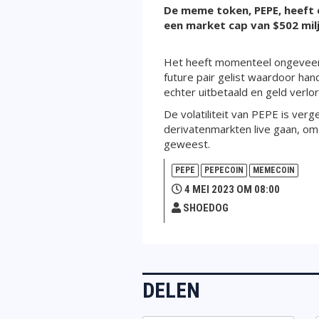
De meme token, PEPE, heeft 
een market cap van $502 mil
Het heeft momenteel ongeveer 7
future pair gelist waardoor h
echter uitbetaald en geld verlo
De volatiliteit van PEPE is ver
derivatenmarkten live gaan, om
geweest.
PEPE
PEPECOIN
MEMECOIN
4 MEI 2023 OM 08:00
SHOEDOG
DELEN