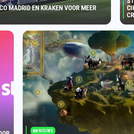
ST
CO MADRID EN KRAKEN VOOR MEER
CI
C
NIEUWS
OOR