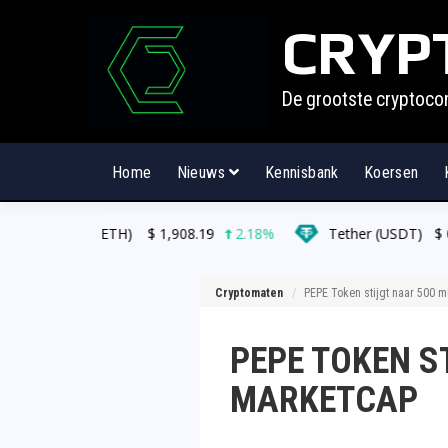
CRYP
De grootste cryptoco
Home
Nieuws
Kennisbank
Koersen
(ETH)
$
1,908.19
2.18%
Tether (USDT)
$
0.998784
0.0
Cryptomaten
PEPE Token stijgt naar 500 m
PEPE TOKEN S
MARKETCAP