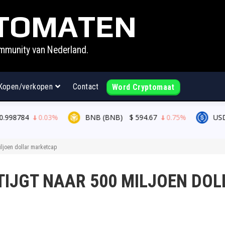
TOMATEN
mmunity van Nederland.
Kopen/verkopen
Contact
Word Cryptomaat
3%
BNB (BNB)
$
594.67
0.75%
USDC (USDC)
$
0
iljoen dollar marketcap
TIJGT NAAR 500 MILJOEN DOL