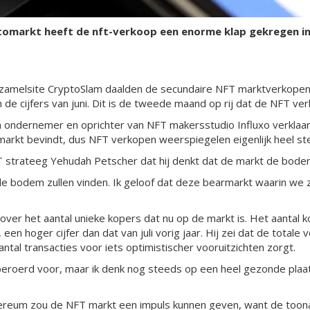
tomarkt heeft de nft-verkoop een enorme klap gekregen i
melsite CryptoSlam daalden de secundaire NFT marktverkopen in
de cijfers van juni. Dit is de tweede maand op rij dat de NFT ver
en ondernemer en oprichter van NFT makersstudio Influxo verklaa
markt bevindt, dus NFT verkopen weerspiegelen eigenlijk heel st
T strateeg Yehudah Petscher dat hij denkt dat de markt de bode
 de bodem zullen vinden. Ik geloof dat deze bearmarkt waarin we 
over het aantal unieke kopers dat nu op de markt is. Het aantal ko
n hoger cijfer dan dat van juli vorig jaar. Hij zei dat de totale 
ntal transacties voor iets optimistischer vooruitzichten zorgt.
eroerd voor, maar ik denk nog steeds op een heel gezonde plaat
reum zou de NFT markt een impuls kunnen geven, want de toon