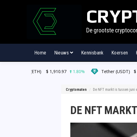
CRYP
De grootste cryptoco
Home
Nieuws
Kennisbank
Koersen
ETH)
$
1,910.97
1.80%
Tether (USDT)
$
0.999119
0.0
Cryptomaten
De NFT markt is tussen juni 
DE NFT MARKT