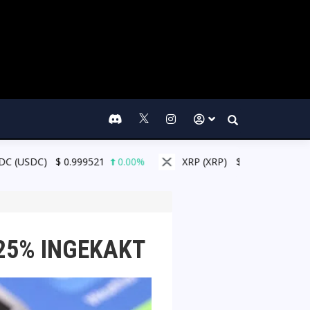
Search
999521
0.00%
XRP (XRP)
$
1.05
1.70%
Solana (S
 25% INGEKAKT