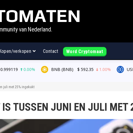
TOMATEN
mmunity van Nederland.
Kopen/verkopen
Contact
Word Cryptomaat
0%
BNB (BNB)
$
592.35
1.00%
USDC (USDC)
$
0.
en juli met 25% ingekakt
 IS TUSSEN JUNI EN JULI MET