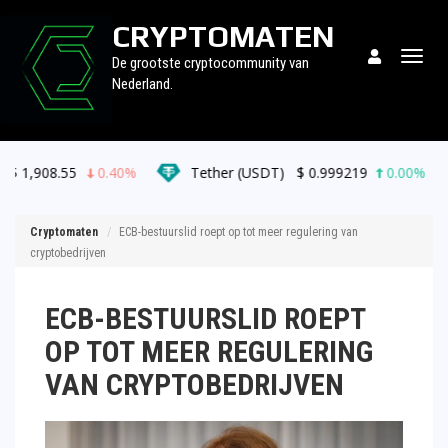
CRYPTOMATEN
Togg
De grootste cryptocommunity van
navig
Nederland.
0.40%
Tether (USDT)
$
0.999219
0.00%
BNB (BN
Cryptomaten
ECB-bestuurslid roept op tot meer regulering van
cryptobedrijven
ECB-BESTUURSLID ROEPT
OP TOT MEER REGULERING
VAN CRYPTOBEDRIJVEN