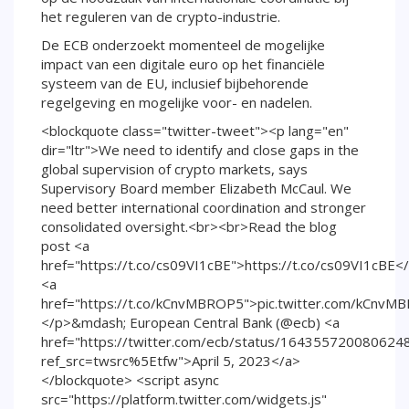
het reguleren van de crypto-industrie.
De ECB onderzoekt momenteel de mogelijke
impact van een digitale euro op het financiële
systeem van de EU, inclusief bijbehorende
regelgeving en mogelijke voor- en nadelen.
<blockquote class="twitter-tweet"><p lang="en"
dir="ltr">We need to identify and close gaps in the
global supervision of crypto markets, says
Supervisory Board member Elizabeth McCaul. We
need better international coordination and stronger
consolidated oversight.<br><br>Read the blog
post <a
href="https://t.co/cs09VI1cBE">https://t.co/cs09VI1cBE<
<a
href="https://t.co/kCnvMBROP5">pic.twitter.com/kCnv
</p>&mdash; European Central Bank (@ecb) <a
href="https://twitter.com/ecb/status/164355720080624
ref_src=twsrc%5Etfw">April 5, 2023</a>
</blockquote> <script async
src="https://platform.twitter.com/widgets.js"