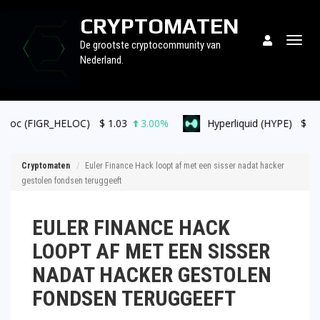
CRYPTOMATEN
Togg
De grootste cryptocommunity van
navig
Nederland.
FIGR_HELOC)
$
1.03
3.00%
Hyperliquid (HYPE)
$
56.51
0.
Cryptomaten
Euler Finance Hack loopt af met een sisser nadat hacker
gestolen fondsen teruggeeft
EULER FINANCE HACK
LOOPT AF MET EEN SISSER
NADAT HACKER GESTOLEN
FONDSEN TERUGGEEFT