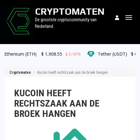
CRYPTOMATEN
Togg
De grootste cryptocommunity van
navig
Nederland.
ETH)
$
1,908.55
0.40%
Tether (USDT)
$
0.999219
0.0
Cryptomaten
Kucoin heeft rechtszaak aan de broek hangen
KUCOIN HEEFT
RECHTSZAAK AAN DE
BROEK HANGEN