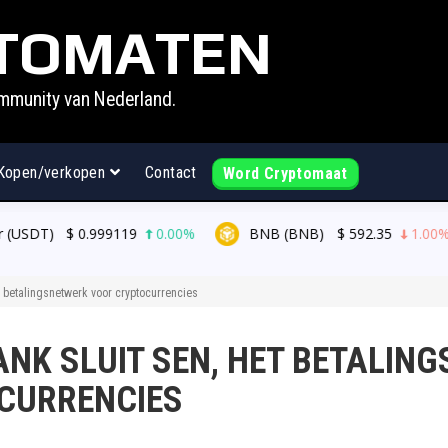
TOMATEN
mmunity van Nederland.
Kopen/verkopen
Contact
Word Cryptomaat
0.00%
BNB (BNB)
$
592.35
1.00%
USDC (USDC
t betalingsnetwerk voor cryptocurrencies
ANK SLUIT SEN, HET BETALIN
CURRENCIES