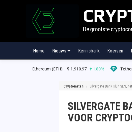
CRYP
De grootste cryptoco
Home
Nieuws
Kennisbank
Koersen
ereum (ETH)
$
1,910.97
1.80%
Tether (USDT)
$
0.999119
Cryptomaten
Silvergate Bank sluit SEN, he
SILVERGATE B
VOOR CRYPTO