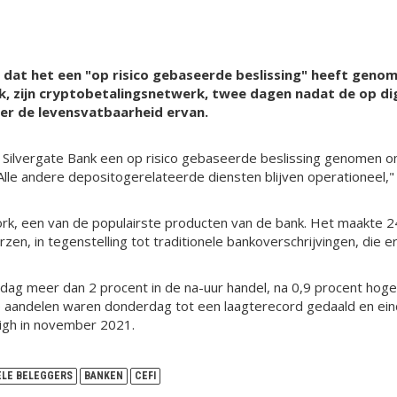
ag dat het een "op risico gebaseerde beslissing" heeft gen
, zijn cryptobetalingsnetwerk, twee dagen nadat de op dig
ver de levensvatbaarheid ervan.
t Silvergate Bank een op risico gebaseerde beslissing genomen o
lle andere depositogerelateerde diensten blijven operationeel," z
k, een van de populairste producten van de bank. Het maakte 24
en, in tegenstelling tot traditionele bankoverschrijvingen, die 
ijdag meer dan 2 procent in de na-uur handel, na 0,9 procent hog
De aandelen waren donderdag tot een laagterecord gedaald en e
high in november 2021.
ELE BELEGGERS
BANKEN
CEFI