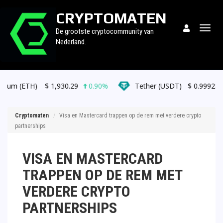
CRYPTOMATEN
Togg
De grootste cryptocommunity van
navig
Nederland.
$
1,930.29
0.90%
Tether (USDT)
$
0.999286
0.00%
Cryptomaten
Visa en Mastercard trappen op de rem met verdere crypto
partnerships
VISA EN MASTERCARD
TRAPPEN OP DE REM MET
VERDERE CRYPTO
PARTNERSHIPS