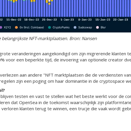
 belangrijkste NFT-marktplaatsen. Bron: Nansen
 grote veranderingen aangekondigd om zijn migrerende klanten t
 voor een beperkte tijd, de invoering van optionele creator dv
verliezen aan andere "NFT marktplaatsen die de verdiensten van 
egelen zijn een poging om haar dominantie in de cryptospace wee
ol?
lijven testen en vast te stellen wat het beste werkt voor de com
ren dat OpenSea in de toekomst waarschijnlijk zijn platformta
n verloren klanten terug te winnen, een trucje die vaak wordt geb