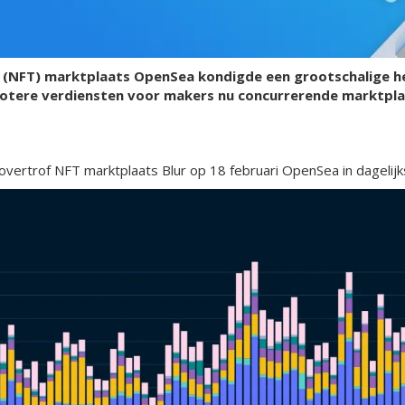
 (NFT) marktplaats OpenSea kondigde een grootschalige h
otere verdiensten voor makers nu concurrerende marktpla
ertrof NFT marktplaats Blur op 18 februari OpenSea in dagelij