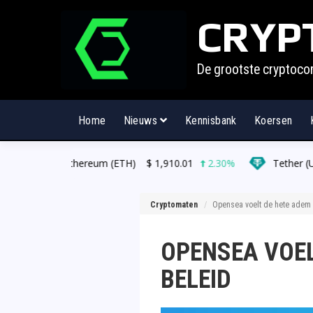
CRYP
De grootste cryptoco
Home
Nieuws
Kennisbank
Koersen
um (ETH)
$
1,910.01
2.30%
Tether (USDT)
$
0.998992
Cryptomaten
Opensea voelt de hete adem v
OPENSEA VOEL
BELEID