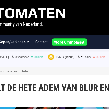
TOMATEN
mmunity van Nederland.
Kopen/verkopen
Contact
Word Cryptomaat
0.00%
BNB (BNB)
$
594.09
0.80%
USDC (USDC)
an Blur en wijzig beleid
T DE HETE ADEM VAN BLUR EN