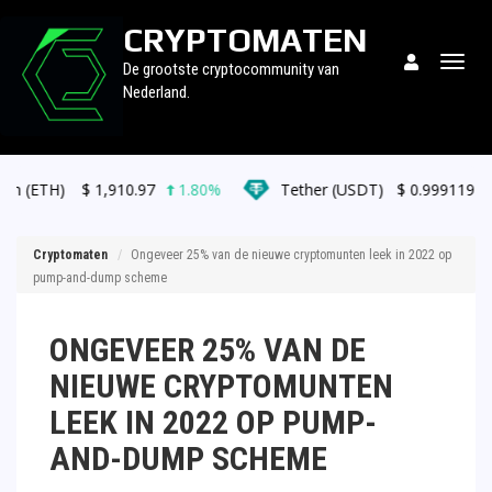
CRYPTOMATEN
Togg
De grootste cryptocommunity van
navig
Nederland.
$
1,910.97
1.80%
Tether (USDT)
$
0.999119
0.00%
Cryptomaten
Ongeveer 25% van de nieuwe cryptomunten leek in 2022 op
pump-and-dump scheme
ONGEVEER 25% VAN DE
NIEUWE CRYPTOMUNTEN
LEEK IN 2022 OP PUMP-
AND-DUMP SCHEME