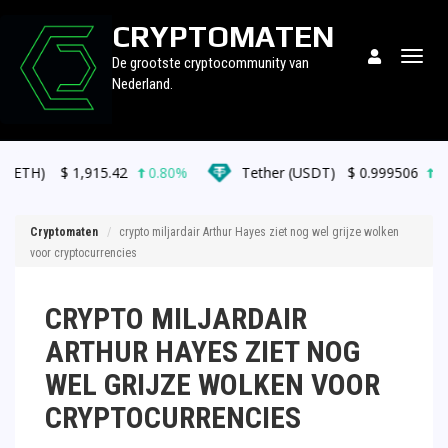
CRYPTOMATEN
Togg
De grootste cryptocommunity van
navig
Nederland.
,915.42
0.80%
Tether (USDT)
$
0.999506
0.00%
Cryptomaten
crypto miljardair Arthur Hayes ziet nog wel grijze wolken
voor cryptocurrencies
CRYPTO MILJARDAIR
ARTHUR HAYES ZIET NOG
WEL GRIJZE WOLKEN VOOR
CRYPTOCURRENCIES