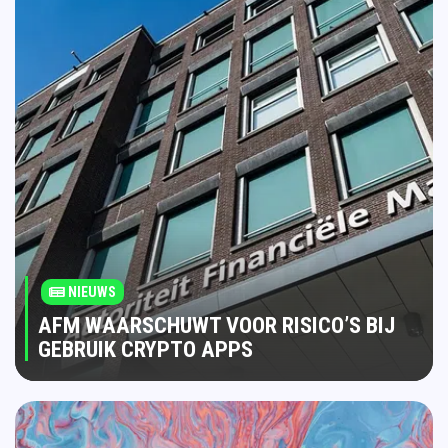
NIEUWS
AFM WAARSCHUWT VOOR RISICO’S BIJ
GEBRUIK CRYPTO APPS