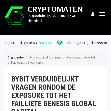
CRYPTOMATEN
Togg
De grootste cryptocommunity van
navig
Nederland.
$
1,916.63
0.60%
Tether (USDT)
$
0.999485
0.00%
Cryptomaten
Bybit verduidelijkt vragen rondom de exposure tot het
failliete Genesis Global Capital
BYBIT VERDUIDELIJKT
VRAGEN RONDOM DE
EXPOSURE TOT HET
FAILLIETE GENESIS GLOBAL