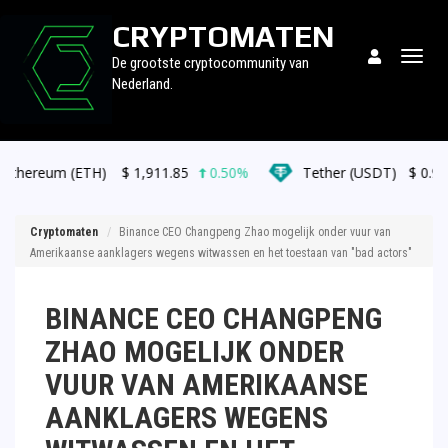
CRYPTOMATEN
Togg
De grootste cryptocommunity van
navig
Nederland.
ETH)
$
1,911.85
0.50%
Tether (USDT)
$
0.999486
0.00
Cryptomaten
Binance CEO Changpeng Zhao mogelijk onder vuur van
Amerikaanse aanklagers wegens witwassen en het toestaan van "bad actors"
BINANCE CEO CHANGPENG
ZHAO MOGELIJK ONDER
VUUR VAN AMERIKAANSE
AANKLAGERS WEGENS