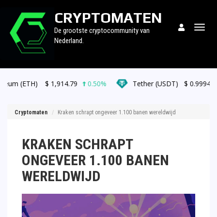
CRYPTOMATEN
Togg
De grootste cryptocommunity van
navig
Nederland.
$
1,914.79
0.50%
Tether (USDT)
$
0.999472
0.00%
Cryptomaten
Kraken schrapt ongeveer 1.100 banen wereldwijd
KRAKEN SCHRAPT
ONGEVEER 1.100 BANEN
WERELDWIJD