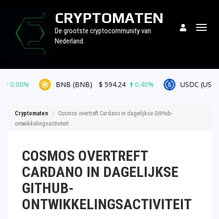
CRYPTOMATEN
Togg
De grootste cryptocommunity van
navig
Nederland.
%
BNB (BNB)
$
594.24
0.40%
USDC (USDC)
$
0.9
Cryptomaten
Cosmos overtreft Cardano in dagelijkse GitHub-
ontwikkelingsactiviteit
COSMOS OVERTREFT
CARDANO IN DAGELIJKSE
GITHUB-
ONTWIKKELINGSACTIVITEIT