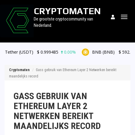
CRYPTOMATEN
Togg
De grootste cryptocommunity van
navig
Nederland.
USDT)
$
0.999485
0.00%
BNB (BNB)
$
592.46
0.20%
Cryptomaten
Gass gebruik van Ethereum Layer 2 Netwerken bereikt
maandelijks record
GASS GEBRUIK VAN
ETHEREUM LAYER 2
NETWERKEN BEREIKT
MAANDELIJKS RECORD