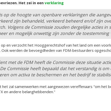
evriezen. Het zei in een
verklaring
s op de hoogte van openbare verklaringen die aangev
rkeerd zijn behandeld, verkeerd beheerd en/of zijn o
h. Volgens de Commissie zouden dergelijke acties in str
eer en mogelijk onwettig zijn zonder de toestemming v
e op en verzocht het Hooggerechtshof van het land om een ​​voorl
. Ook werden de bevoegdheden van FDM-bestuurders opgeschort
ident met de FDM heeft de Commissie deze situatie acti
n. De Commissie heeft bepaald dat het verstandig is om d
deren om activa te beschermen en het bedrijf te stabilis
t het zal samenwerken met aangewezen vereffenaars "om het bes
FTX en andere belanghebbenden."