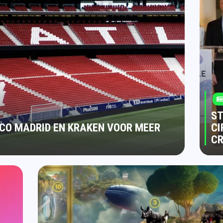
ST
CO MADRID EN KRAKEN VOOR MEER
CI
C