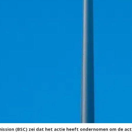
ssion (BSC) zei dat het actie heeft ondernomen om de acti