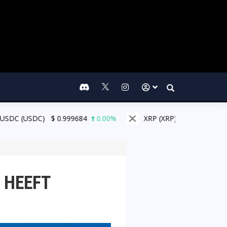
Search
)
$
0.999684
0.00%
XRP (XRP)
$
1.03
0.60%
Sol
 HEEFT