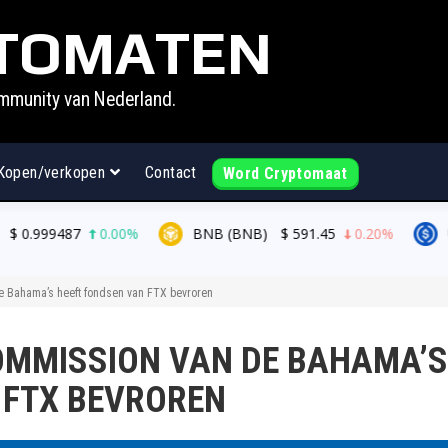
TOMATEN
mmunity van Nederland.
Kopen/verkopen
Contact
Word Cryptomaat
0.00%
BNB (BNB)
$
591.45
0.20%
USDC (USDC
e Bahama’s heeft fondsen van FTX bevroren
OMMISSION VAN DE BAHAMA’S
 FTX BEVROREN