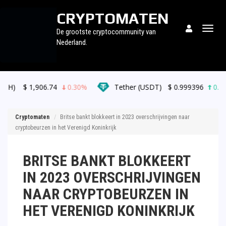
CRYPTOMATEN
Togg
De grootste cryptocommunity van
navig
Nederland.
06.74
0.30%
Tether (USDT)
$
0.999396
0.00%
B
Cryptomaten
Britse bankt blokkeert in 2023 overschrijvingen naar
cryptobeurzen in het Verenigd Koninkrijk
BRITSE BANKT BLOKKEERT
IN 2023 OVERSCHRIJVINGEN
NAAR CRYPTOBEURZEN IN
HET VERENIGD KONINKRIJK