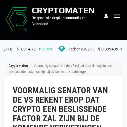
CRYPTOMATEN
Togg
De grootste cryptocommunity van
navig
Nederland.
914.73
0.10%
Tether (USDT)
$
0.999405
0.00%
B
Cryptomaten
Voormalig senator van de VS rekent erop dat crypto een
beslissende factor zal zijn bij de komende verkiezingen
VOORMALIG SENATOR VAN
DE VS REKENT EROP DAT
CRYPTO EEN BESLISSENDE
FACTOR ZAL ZIJN BIJ DE