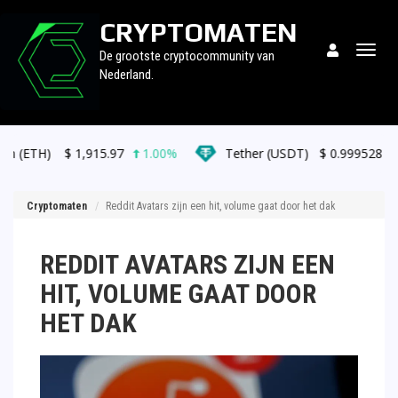
CRYPTOMATEN
Togg
De grootste cryptocommunity van
navig
Nederland.
1,915.97
1.00%
Tether (USDT)
$
0.999528
0.00%
Cryptomaten
Reddit Avatars zijn een hit, volume gaat door het dak
REDDIT AVATARS ZIJN EEN
HIT, VOLUME GAAT DOOR
HET DAK