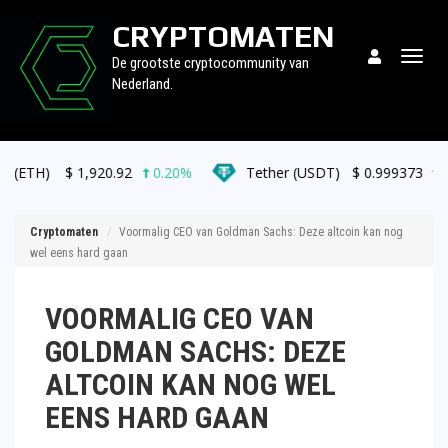
CRYPTOMATEN
Togg
De grootste cryptocommunity van
navig
Nederland.
1,920.92
0.20%
Tether (USDT)
$
0.999373
0.00%
Cryptomaten
Voormalig CEO van Goldman Sachs: Deze altcoin kan nog
wel eens hard gaan
VOORMALIG CEO VAN
GOLDMAN SACHS: DEZE
ALTCOIN KAN NOG WEL
EENS HARD GAAN