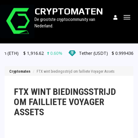
CRYPTOMATEN
Togg
De grootste cryptocommunity van
navig
Nederland.
$
1,916.62
0.60%
Tether (USDT)
$
0.999436
0.00%
Cryptomaten
FTX wint biedingsstrijd om failliete Voyager Assets
FTX WINT BIEDINGSSTRIJD
OM FAILLIETE VOYAGER
ASSETS