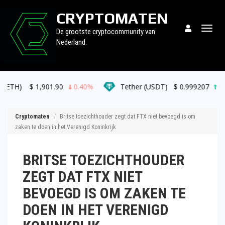
CRYPTOMATEN
Togg
De grootste cryptocommunity van
navig
Nederland.
901.90
0.40%
Tether (USDT)
$
0.999207
0.00%
Cryptomaten
Britse toezichthouder zegt dat FTX niet bevoegd is om
zaken te doen in het Verenigd Koninkrijk
BRITSE TOEZICHTHOUDER
ZEGT DAT FTX NIET
BEVOEGD IS OM ZAKEN TE
DOEN IN HET VERENIGD