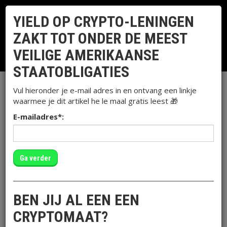
CRYPTOMATEN
YIELD OP CRYPTO-LENINGEN
Togg
De grootste cryptocommunity van
ZAKT TOT ONDER DE MEEST
navig
Nederland.
VEILIGE AMERIKAANSE
STAATOBLIGATIES
914.46
0.40%
Tether (USDT)
$
0.999353
0.00%
Vul hieronder je e-mail adres in en ontvang een linkje
waarmee je dit artikel
he le maal
gratis leest 🎁
E-mailadres
*
:
Cryptomaten
Yield op crypto-leningen zakt tot onder de meest veilige
Amerikaanse staatobligaties
YIELD OP CRYPTO-LENINGEN
Ga verder
ZAKT TOT ONDER DE MEEST
VEILIGE AMERIKAANSE
BEN JIJ AL EEN EEN
STAATOBLIGATIES
CRYPTOMAAT?