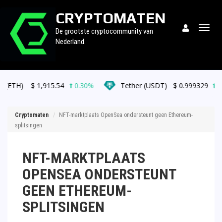
CRYPTOMATEN
Togg
De grootste cryptocommunity van
navig
Nederland.
915.54
0.30%
Tether (USDT)
$
0.999329
0.00%
Cryptomaten
NFT-marktplaats OpenSea ondersteunt geen Ethereum-
splitsingen
NFT-MARKTPLAATS
OPENSEA ONDERSTEUNT
GEEN ETHEREUM-
SPLITSINGEN