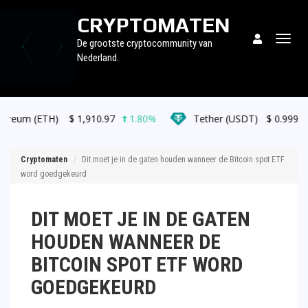
CRYPTOMATEN
Togg
De grootste cryptocommunity van
navig
Nederland.
$
1,910.97
1.80%
Tether (USDT)
$
0.999119
0.00%
Cryptomaten
Dit moet je in de gaten houden wanneer de Bitcoin spot ETF
word goedgekeurd
DIT MOET JE IN DE GATEN
HOUDEN WANNEER DE
BITCOIN SPOT ETF WORD
GOEDGEKEURD