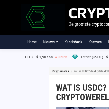
CRYP
De grootste cryptoco
Home
Nieuws
Kennisbank
Koersen
eum (ETH)
$
1,907.64
0.60%
Tether (USDT)
$
0.999243
Cryptomaten
Wat is USDC? de digitale dol
WAT IS USDC?
CRYPTOWERE