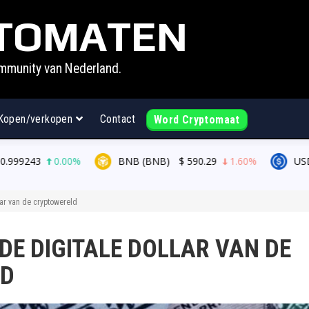
TOMATEN
mmunity van Nederland.
Kopen/verkopen
Contact
Word Cryptomaat
0.00%
BNB (BNB)
$
590.29
1.60%
USDC (USDC)
lar van de cryptowereld
 DE DIGITALE DOLLAR VAN DE
LD