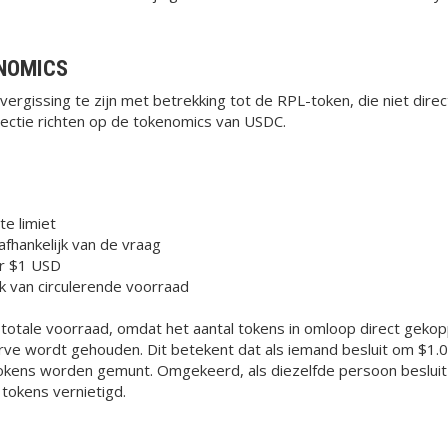
ENOMICS
en vergissing te zijn met betrekking tot de RPL-token, die niet dir
ectie richten op de tokenomics van USDC.
e limiet
 afhankelijk van de vraag
r $1 USD
jk van circulerende voorraad
otale voorraad, omdat het aantal tokens in omloop direct gekopp
erve wordt gehouden. Dit betekent dat als iemand besluit om $1.
kens worden gemunt. Omgekeerd, als diezelfde persoon besluit 
tokens vernietigd.