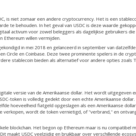
C, is niet zomaar een andere cryptocurrency. Het is een stableco
rde te behouden. In het geval van USDC is deze waarde gekoppe
itaal activum voor zowel beleggers als dagelijkse gebruikers die d
en Ethereum willen vermijden.
ekondigd in mei 2018 en gelanceerd in september van datzelfde 
n Circle en Coinbase. Deze twee prominente spelers in de cryp
ere stablecoin bieden als alternatief voor andere opties zoals 
igitale versie van de Amerikaanse dollar. Het wordt uitgegeven
e USDC-token is volledig gedekt door een echte Amerikaanse dollar.
elfde hoeveelheid fiatgeld opgeslagen als een Amerikaanse doll
te verkopen, wordt de token vernietigd, of "verbrand," en ontvan
nkele blockchain. Het begon op Ethereum maar is nu compatibel m
 Dit maakt USDC veelzijdig en bruikbaar over verschillende ecos