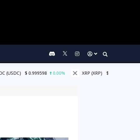
Search
$
0.999598
0.00%
XRP (XRP)
$
1.03
3.20%
Sol