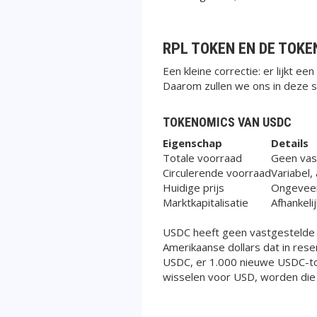
RPL TOKEN EN DE TOK
Een kleine correctie: er lijkt e
Daarom zullen we ons in deze s
TOKENOMICS VAN USDC
Eigenschap
Details
Totale voorraad
Geen vast
Circulerende voorraad
Variabel,
Huidige prijs
Ongevee
Marktkapitalisatie
Afhankeli
USDC heeft geen vastgestelde t
Amerikaanse dollars dat in res
USDC, er 1.000 nieuwe USDC-to
wisselen voor USD, worden die 