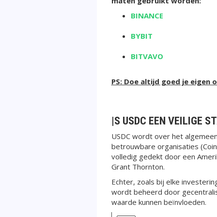
maten gebruikt worden:
BINANCE
BYBIT
BITVAVO
PS: Doe altijd goed je eigen 
|S USDC EEN VEILIGE S
USDC wordt over het algemeen 
betrouwbare organisaties (Coin
volledig gedekt door een Ameri
Grant Thornton.
Echter, zoals bij elke invester
wordt beheerd door gecentralis
waarde kunnen beïnvloeden.