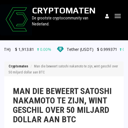
CRYPTOMATEN
Togg
De grootste cryptocommunity van
navig
Nederland.
913.81
0.00%
Tether (USDT)
$
0.999371
0.00%
Cryptomaten
Man die beweert satoshi nakamoto te zijn, wint geschil over
50 miljard dollar aan BTC
MAN DIE BEWEERT SATOSHI
NAKAMOTO TE ZIJN, WINT
GESCHIL OVER 50 MILJARD
DOLLAR AAN BTC