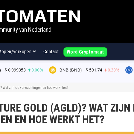
TOMATEN
mmunity van Nederland.
Kopen/verkopen
Contact
Word Cryptomaat
9353
0.00%
BNB (BNB)
$
591.74
0.30%
USDC (U
? Wat zijn de verwachtingen en hoe werkt het?
TURE GOLD (AGLD)? WAT ZIJN 
EN EN HOE WERKT HET?