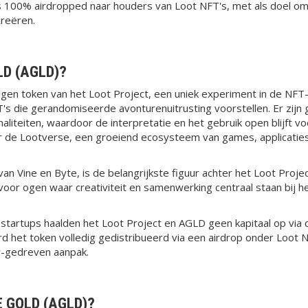
is 100% airdropped naar houders van Loot NFT's, met als doel om
reëren.
D (AGLD)?
gen token van het Loot Project, een uniek experiment in de NFT-
s die gerandomiseerde avonturenuitrusting voorstellen. Er zijn g
naliteiten, waardoor de interpretatie en het gebruik open blijft
or de Lootverse, een groeiend ecosysteem van games, applicatie
 Vine en Byte, is de belangrijkste figuur achter het Loot Proje
or ogen waar creativiteit en samenwerking centraal staan bij he
e startups haalden het Loot Project en AGLD geen kapitaal op via d
rd het token volledig gedistribueerd via een airdrop onder Loot
-gedreven aanpak.
 GOLD (AGLD)?