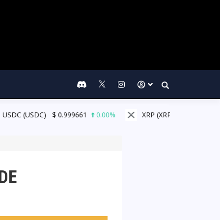
Search
SDC)
$
0.999661
0.00%
XRP (XRP)
$
1.03
1.70%
DE