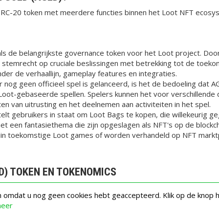
RC-20 token met meerdere functies binnen het Loot NFT ecosyste
ls de belangrijkste governance token voor het Loot project. Doo
s stemrecht op cruciale beslissingen met betrekking tot de toeko
r de verhaallijn, gameplay features en integraties.
 nog geen officieel spel is gelanceerd, is het de bedoeling dat 
oot-gebaseerde spellen. Spelers kunnen het voor verschillende d
en van uitrusting en het deelnemen aan activiteiten in het spel.
lt gebruikers in staat om Loot Bags te kopen, die willekeurig g
et een fantasiethema die zijn opgeslagen als NFT's op de blockc
 in toekomstige Loot games of worden verhandeld op NFT markt
D) TOKEN EN TOKENOMICS
en omdat u nog geen cookies hebt geaccepteerd. Klik op de knop 
meer