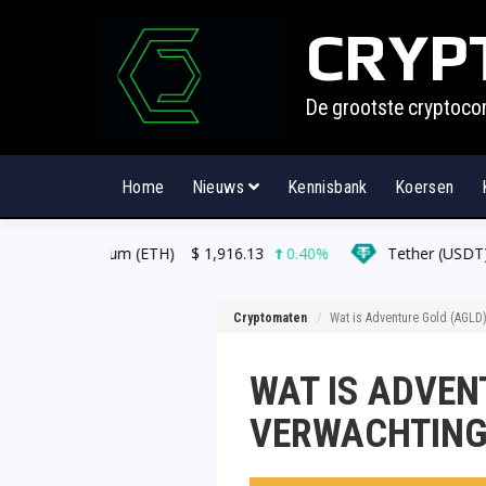
CRYP
De grootste cryptoco
Home
Nieuws
Kennisbank
Koersen
Ethereum (ETH)
$
1,916.13
0.40%
Tether (USDT)
$
0.99
Cryptomaten
Wat is Adventure Gold (AGLD)
WAT IS ADVEN
VERWACHTING