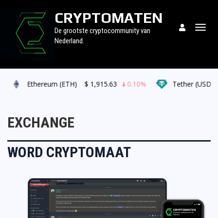
CRYPTOMATEN
Togg
De grootste cryptocommunity van
navig
Nederland.
%
Ethereum (ETH)
$
1,915.63
0.10%
Tether (USDT)
EXCHANGE
WORD CRYPTOMAAT