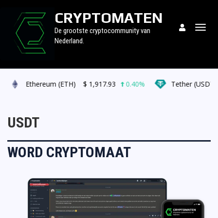
CRYPTOMATEN
Togg
De grootste cryptocommunity van
navig
Nederland.
Ethereum (ETH)
$
1,917.93
0.40%
Tether (USDT)
USDT
WORD CRYPTOMAAT