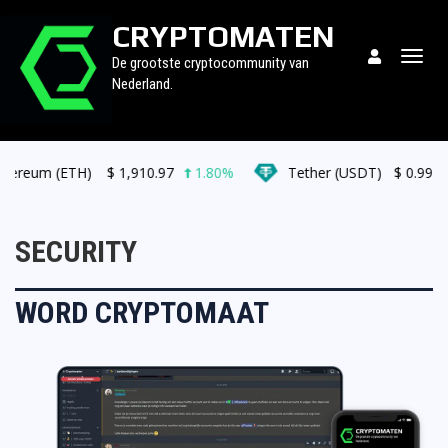
CRYPTOMATEN
Togg
De grootste cryptocommunity van
navig
Nederland.
reum (ETH)
$
1,910.97
1.80%
Tether (USDT)
$
0.999119
SECURITY
WORD CRYPTOMAAT