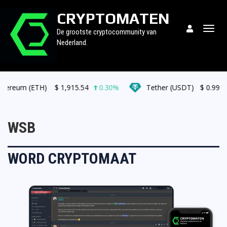
CRYPTOMATEN
Togg
De grootste cryptocommunity van
navig
Nederland.
ereum (ETH)
$
1,915.54
0.30%
Tether (USDT)
$
0.999329
WSB
WORD CRYPTOMAAT