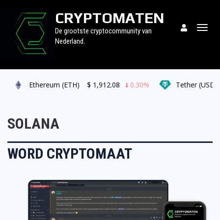
CRYPTOMATEN
Togg
De grootste cryptocommunity van
navig
Nederland.
Ethereum (ETH)
$
1,912.08
0.30%
Tether (USDT)
SOLANA
WORD CRYPTOMAAT