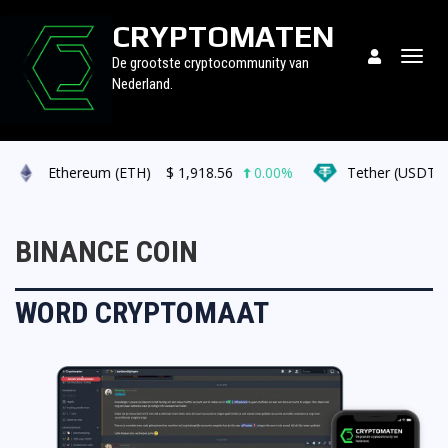
CRYPTOMATEN
Togg
De grootste cryptocommunity van
navig
Nederland.
Ethereum (ETH)
$
1,918.56
0.00%
Tether (USDT)
BINANCE COIN
WORD CRYPTOMAAT