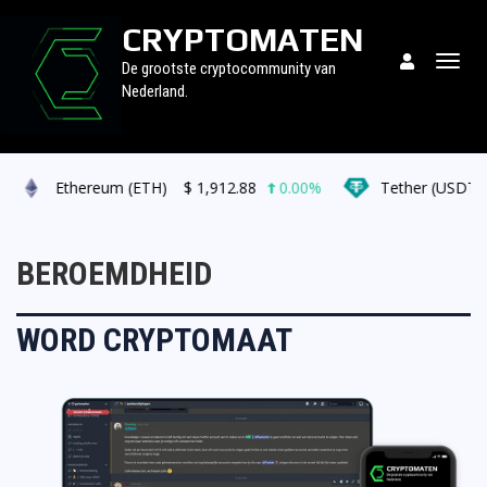
CRYPTOMATEN
Togg
De grootste cryptocommunity van
navig
Nederland.
Ethereum (ETH)
$
1,912.88
0.00%
Tether (USDT)
BEROEMDHEID
WORD CRYPTOMAAT