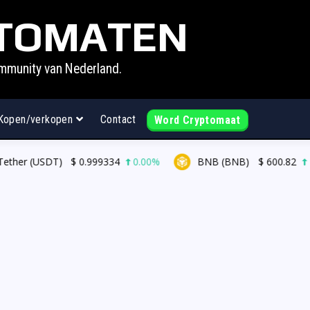
TOMATEN
mmunity van Nederland.
Kopen/verkopen
Contact
Word Cryptomaat
ther (USDT)
$
0.999334
0.00%
BNB (BNB)
$
600.82
1.