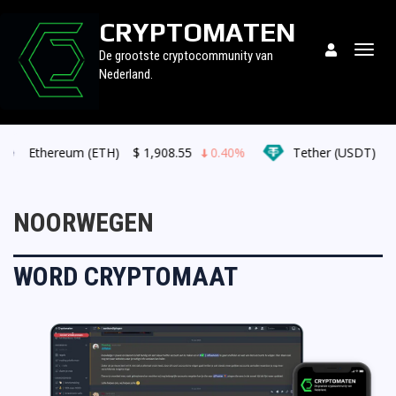
CRYPTOMATEN
Togg
De grootste cryptocommunity van
navig
Nederland.
Ethereum (ETH)
$
1,908.55
0.40%
Tether (USDT)
$
NOORWEGEN
WORD CRYPTOMAAT