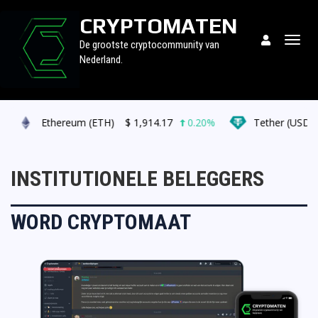
CRYPTOMATEN
Togg
De grootste cryptocommunity van
navig
Nederland.
Ethereum (ETH)
$
1,914.17
0.20%
Tether (USDT)
$
0
INSTITUTIONELE BELEGGERS
WORD CRYPTOMAAT