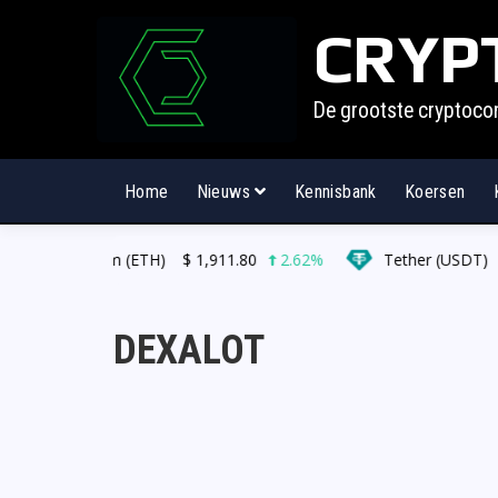
CRYP
De grootste cryptoco
Home
Nieuws
Kennisbank
Koersen
Ethereum (ETH)
$
1,911.80
2.62%
Tether (USDT)
$
0
DEXALOT