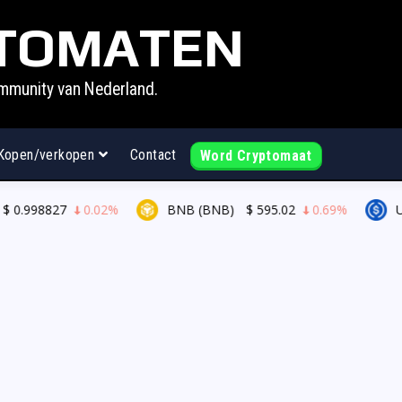
TOMATEN
mmunity van Nederland.
Kopen/verkopen
Contact
Word Cryptomaat
.998827
0.02%
BNB (BNB)
$
595.02
0.69%
USDC