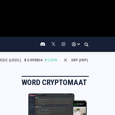
Search
 (USDC)
$
0.999804
0.00%
XRP (XRP)
$
1.05
1.45%
WORD CRYPTOMAAT