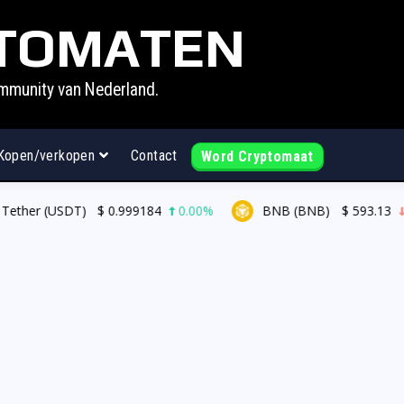
TOMATEN
mmunity van Nederland.
Kopen/verkopen
Contact
Word Cryptomaat
ether (USDT)
$
0.999184
0.00%
BNB (BNB)
$
593.13
1