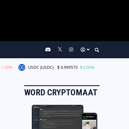
Search
.30%
USDC (USDC)
$
0.999573
0.00%
XRP (XRP)
WORD CRYPTOMAAT