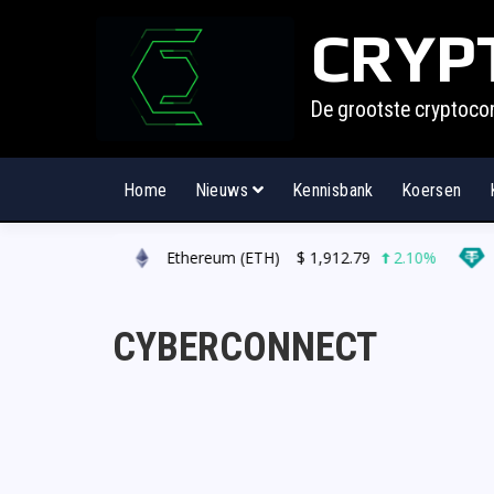
CRYP
De grootste cryptoco
Home
Nieuws
Kennisbank
Koersen
9.00
0.50%
Ethereum (ETH)
$
1,912.79
2.10%
T
CYBERCONNECT