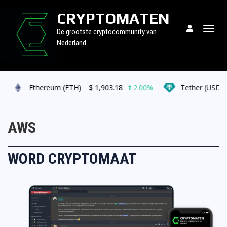
CRYPTOMATEN
Togg
De grootste cryptocommunity van
navig
Nederland.
Ethereum (ETH)
$
1,903.18
2.00%
Tether (USDT)
AWS
WORD CRYPTOMAAT