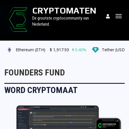
CRYPTOMATEN
Togg
De grootste cryptocommunity van
navig
Nederland.
Ethereum (ETH)
$
1,917.93
0.40%
Tether (USDT)
FOUNDERS FUND
WORD CRYPTOMAAT