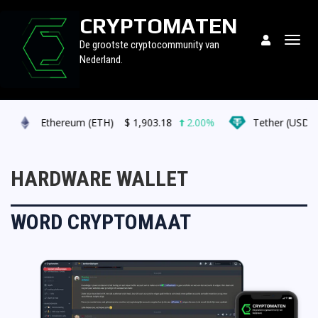
CRYPTOMATEN
Togg
De grootste cryptocommunity van
navig
Nederland.
Ethereum (ETH)
$
1,903.18
2.00%
Tether (USDT)
HARDWARE WALLET
WORD CRYPTOMAAT