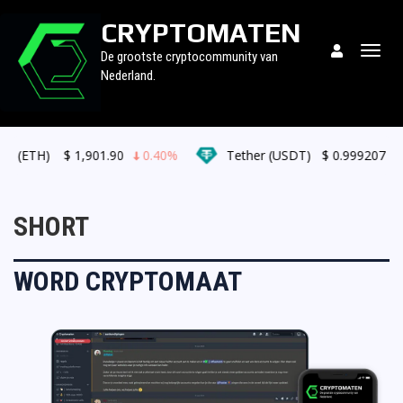
CRYPTOMATEN
Togg
De grootste cryptocommunity van
navig
Nederland.
 (ETH)
$
1,901.90
0.40%
Tether (USDT)
$
0.999207
0.
SHORT
WORD CRYPTOMAAT