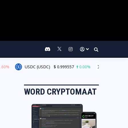
Search
60%
USDC (USDC)
$
0.999557
0.00%
XRP (XRP)
$
WORD CRYPTOMAAT