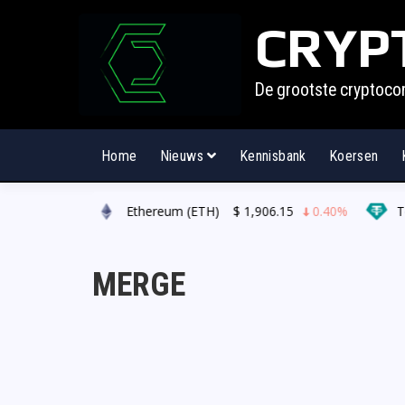
CRYP
De grootste cryptoco
Home
Nieuws
Kennisbank
Koersen
00
0.50%
Ethereum (ETH)
$
1,906.15
0.40%
Tet
MERGE