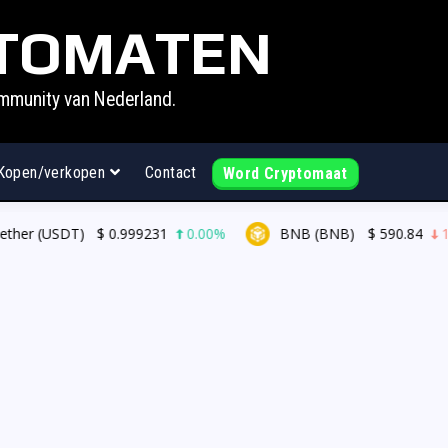
TOMATEN
mmunity van Nederland.
Kopen/verkopen
Contact
Word Cryptomaat
her (USDT)
$
0.999231
0.00%
BNB (BNB)
$
590.84
1.