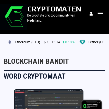
CRYPTOMATEN
Togg
De grootste cryptocommunity van
navig
Nederland.
Ethereum (ETH)
$
1,915.34
0.10%
Tether (USDT)
BLOCKCHAIN BANDIT
WORD CRYPTOMAAT