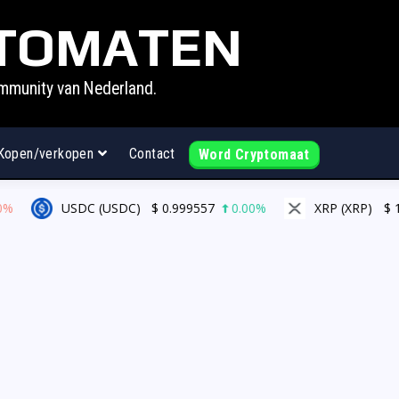
TOMATEN
mmunity van Nederland.
Kopen/verkopen
Contact
Word Cryptomaat
USDC (USDC)
$
0.999557
0.00%
XRP (XRP)
$
1.0