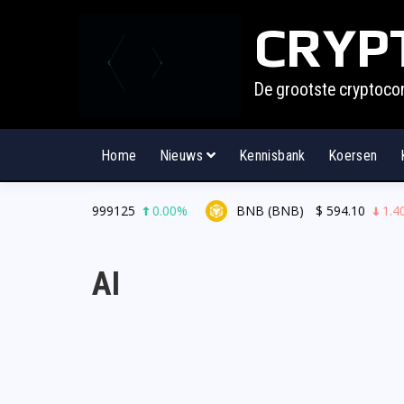
CRYP
De grootste cryptoco
Home
Nieuws
Kennisbank
Koersen
 (USDT)
$
0.999125
0.00%
BNB (BNB)
$
594.10
1.40%
AI