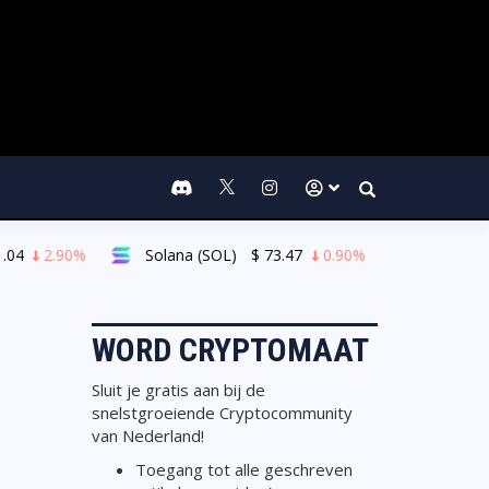
Search
4
2.90%
Solana (SOL)
$
73.47
0.90%
TRON (TRX
WORD CRYPTOMAAT
Sluit je gratis aan bij de
snelstgroeiende Cryptocommunity
van Nederland!
Toegang tot alle geschreven